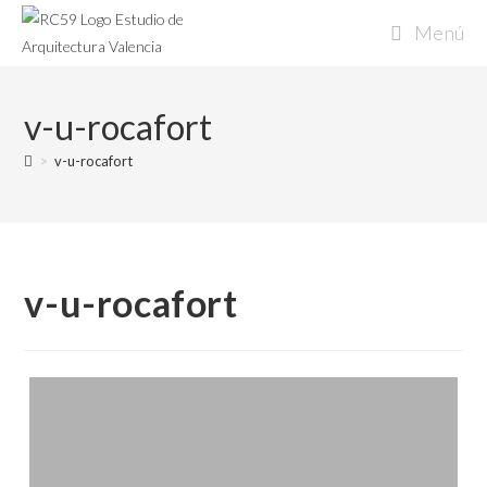
Ir
Menú
al
contenido
v-u-rocafort
>
v-u-rocafort
v-u-rocafort